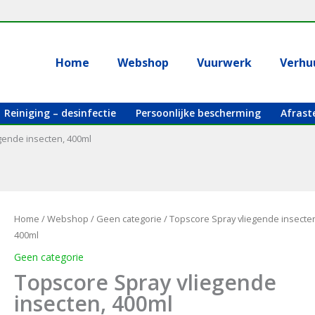
Home
Webshop
Vuurwerk
Verhu
Reiniging – desinfectie
Persoonlijke bescherming
Afrast
gende insecten, 400ml
Home
/
Webshop
/
Geen categorie
/ Topscore Spray vliegende insecte
400ml
Geen categorie
Topscore Spray vliegende
insecten, 400ml