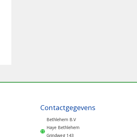
Contactgegevens
Bethlehem B.V
Haye Bethlehem
Grindweg 143