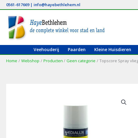
Ga
0561-617669
|
info@hayebethlehem.nl
naar
de
inhoud
Veehouderij
Paarden
Kleine Huisdieren
Home
Webshop
Producten
Geen categorie
Topscore Spray vlie