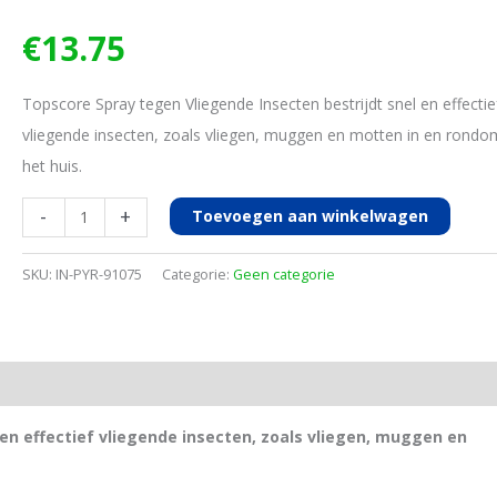
€
13.75
Topscore Spray tegen Vliegende Insecten bestrijdt snel en effectie
vliegende insecten, zoals vliegen, muggen en motten in en rondo
het huis.
Topscore
-
+
Toevoegen aan winkelwagen
Spray
vliegende
SKU:
IN-PYR-91075
Categorie:
Geen categorie
insecten,
400ml
aantal
en effectief vliegende insecten, zoals vliegen, muggen en