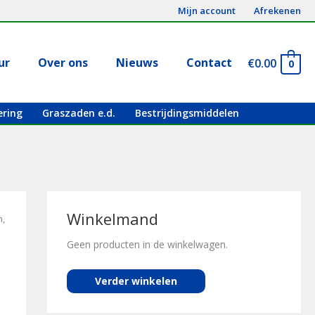
Mijn account
Afrekenen
ur
Over ons
Nieuws
Contact
€
0.00
0
ering
Graszaden e.d.
Bestrijdingsmiddelen
Winkelmand
n,
Geen producten in de winkelwagen.
Verder winkelen