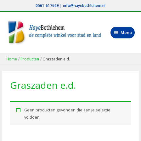
Ga
0561-617669
|
info@hayebethlehem.nl
naar
de
inhoud
Menu
Menu
Home
Producten
Graszaden e.d.
Graszaden e.d.
Geen producten gevonden die aan je selectie
voldoen.