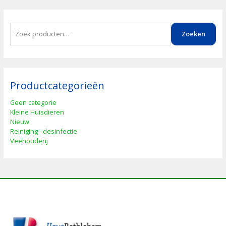
Z
Zoeken
o
e
k
e
n
Productcategorieën
n
a
Geen categorie
a
Kleine Huisdieren
r
Nieuw
:
Reiniging - desinfectie
Veehouderij