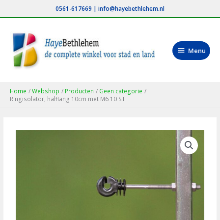
Ga
0561-617669
|
info@hayebethlehem.nl
naar
de
inhoud
Menu
Menu
Home
Webshop
Producten
Geen categorie
Ringisolator, halflang 10cm met M6 10 ST