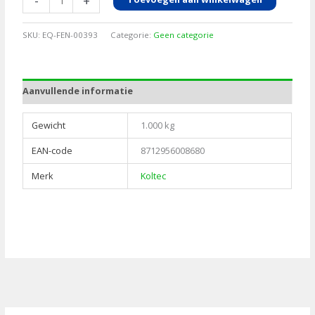
-
+
halflang
10cm
SKU:
EQ-FEN-00393
Categorie:
Geen categorie
met
M6
10
Aanvullende informatie
ST
aantal
Gewicht
1.000 kg
EAN-code
8712956008680
Merk
Koltec