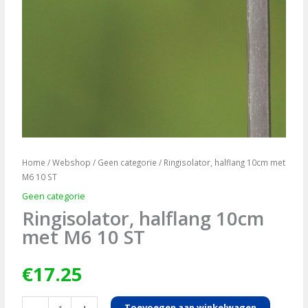
Home
/
Webshop
/
Geen categorie
/ Ringisolator, halflang 10cm met
M6 10 ST
Geen categorie
Ringisolator, halflang 10cm
met M6 10 ST
€
17.25
Ringisolator,
Toevoegen aan winkelwagen