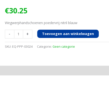
€
30.25
Wegwerphandschoenen poedervrij nitril blauw
Melkhandschoen
-
+
Toevoegen aan winkelwagen
poedervrij
nitril
SKU:
EQ-PPP-03024
Categorie:
Geen categorie
100st
M
aantal