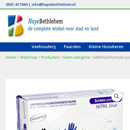
Ga
0561-617669
|
info@hayebethlehem.nl
naar
de
inhoud
Veehouderij
Paarden
Kleine Huisdieren
Home
Webshop
Producten
Geen categorie
Melkhandschoen poed