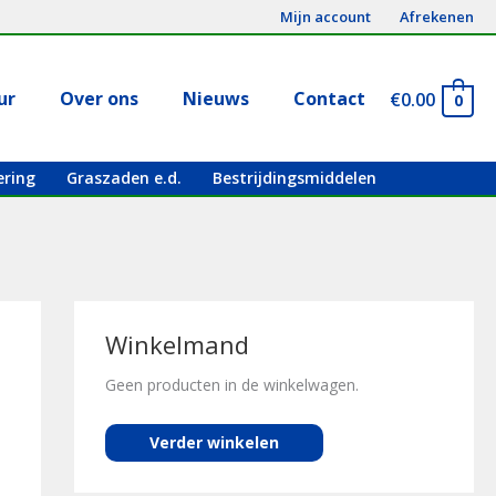
Mijn account
Afrekenen
ur
Over ons
Nieuws
Contact
€
0.00
0
ering
Graszaden e.d.
Bestrijdingsmiddelen
Winkelmand
Geen producten in de winkelwagen.
Verder winkelen