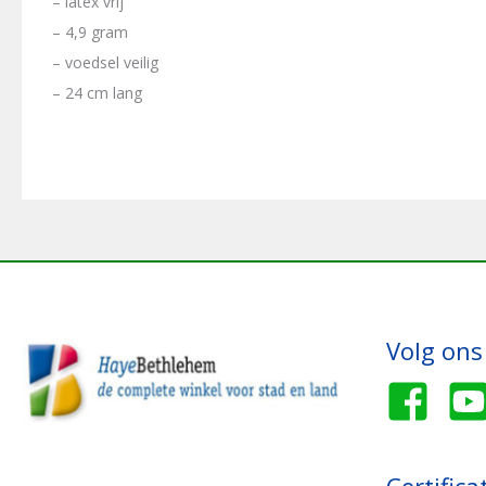
– latex vrij
– 4,9 gram
– voedsel veilig
– 24 cm lang
Volg ons
Certifica