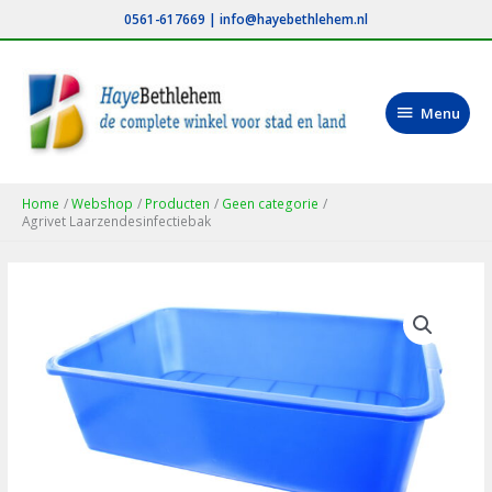
Ga
0561-617669
|
info@hayebethlehem.nl
naar
de
inhoud
Menu
Menu
Home
Webshop
Producten
Geen categorie
Agrivet Laarzendesinfectiebak