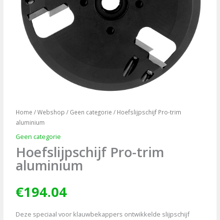
Home
/
Webshop
/
Geen categorie
/ Hoefslijpschijf Pro-trim
aluminium
Geen categorie
Hoefslijpschijf Pro-trim
aluminium
€
194.04
Deze speciaal voor klauwbekappers ontwikkelde slijpschijf