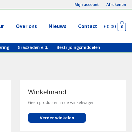
Mijn account
Afrekenen
ur
Over ons
Nieuws
Contact
€
0.00
0
ering
Graszaden e.d.
Bestrijdingsmiddelen
Winkelmand
Geen producten in de winkelwagen.
Verder winkelen