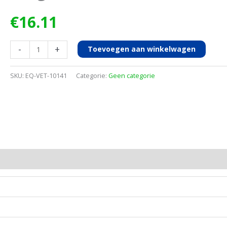
€
16.11
WW-
-
+
Toevoegen aan winkelwagen
injectiespuit
2ml,
SKU:
EQ-VET-10141
Categorie:
Geen categorie
Luer
2-
delig,
100s
aantal