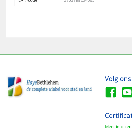
EAN-code
5703188254665
Volg ons
Certifica
Meer info cert