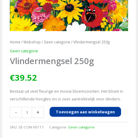
Home
/
Webshop
/
Geen categorie
/ Vlindermengsel 250g
Geen categorie
Vlindermengsel 250g
€
39.52
Bestaat uit veel fleurige en mooie bloemsoorten. Het bloeit in
verschillende hoogtes en is zeer aantrekkelijk voor vlinders.
Vlindermengsel
-
+
Toevoegen aan winkelwagen
250g
aantal
SKU:
SE-CON-00117
Categorie:
Geen categorie