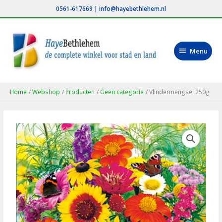
Ga
0561-617669
|
info@hayebethlehem.nl
naar
de
inhoud
Menu
Menu
Home
Webshop
Producten
Geen categorie
Vlindermengsel 250g