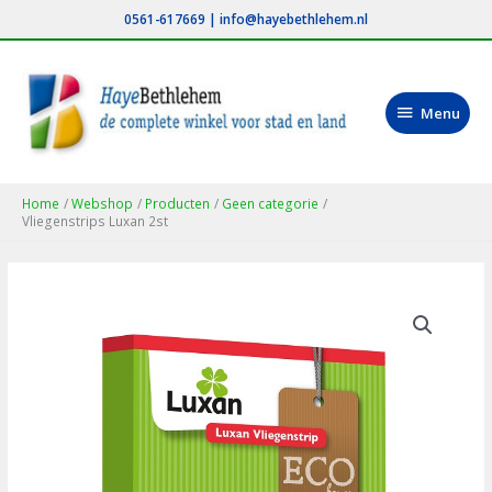
Ga
0561-617669
|
info@hayebethlehem.nl
naar
de
inhoud
Menu
Menu
Home
Webshop
Producten
Geen categorie
Vliegenstrips Luxan 2st