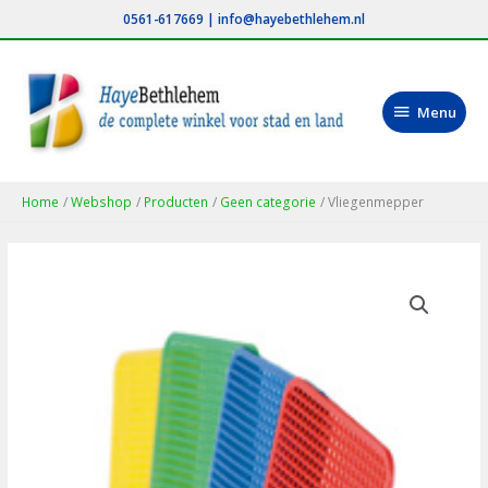
Ga
0561-617669
|
info@hayebethlehem.nl
naar
de
inhoud
Menu
Menu
Home
Webshop
Producten
Geen categorie
Vliegenmepper