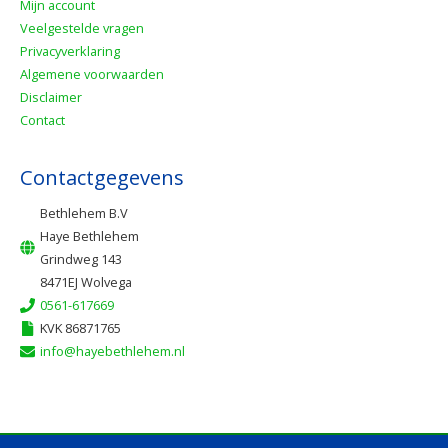
Mijn account
Veelgestelde vragen
Privacyverklaring
Algemene voorwaarden
Disclaimer
Contact
Contactgegevens
Bethlehem B.V
Haye Bethlehem
Grindweg 143
8471EJ Wolvega
0561-617669
KVK 86871765
info@hayebethlehem.nl