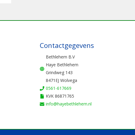
Contactgegevens
Bethlehem B.V
Haye Bethlehem
Grindweg 143
8471EJ Wolvega
0561-617669
KVK 86871765
info@hayebethlehem.nl