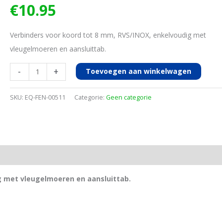
€
10.95
Verbinders voor koord tot 8 mm, RVS/INOX, enkelvoudig met
vleugelmoeren en aansluittab.
Verbinders
-
+
Toevoegen aan winkelwagen
voor
koord
SKU:
EQ-FEN-00511
Categorie:
Geen categorie
tot
8mm,
4st
aantal
g met vleugelmoeren en aansluittab.