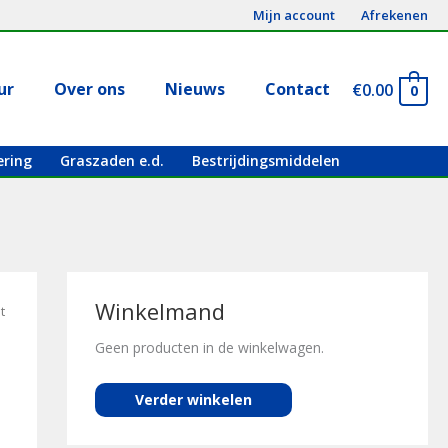
Mijn account
Afrekenen
ur
Over ons
Nieuws
Contact
€
0.00
0
ering
Graszaden e.d.
Bestrijdingsmiddelen
Winkelmand
t
Geen producten in de winkelwagen.
Verder winkelen