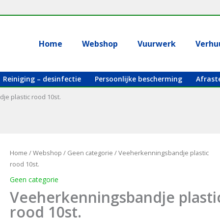
Home
Webshop
Vuurwerk
Verhu
Reiniging – desinfectie
Persoonlijke bescherming
Afrast
e plastic rood 10st.
Home
/
Webshop
/
Geen categorie
/ Veeherkenningsbandje plastic
rood 10st.
Geen categorie
Veeherkenningsbandje plasti
rood 10st.