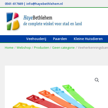
Ga
0561-617669
|
info@hayebethlehem.nl
naar
de
inhoud
Veehouderij
Paarden
Kleine Huisdieren
Home
Webshop
Producten
Geen categorie
Veeherkenningsbandj