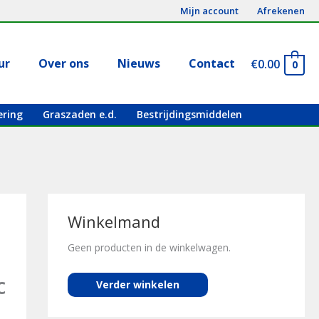
Mijn account
Afrekenen
ur
Over ons
Nieuws
Contact
€
0.00
0
ering
Graszaden e.d.
Bestrijdingsmiddelen
Winkelmand
Geen producten in de winkelwagen.
c
Verder winkelen