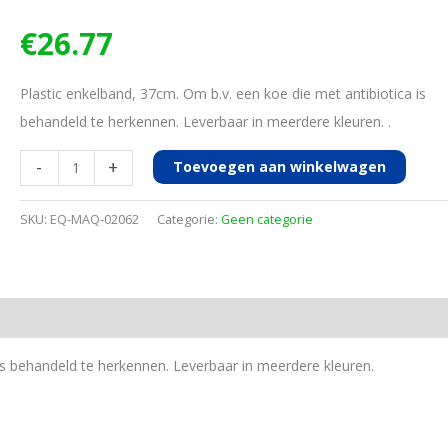
€
26.77
Plastic enkelband, 37cm. Om b.v. een koe die met antibiotica is
behandeld te herkennen. Leverbaar in meerdere kleuren. .
Veeherkenningsbandje
-
+
Toevoegen aan winkelwagen
plastic
rood
SKU:
EQ-MAQ-02062
Categorie:
Geen categorie
10st.
aantal
 is behandeld te herkennen. Leverbaar in meerdere kleuren.