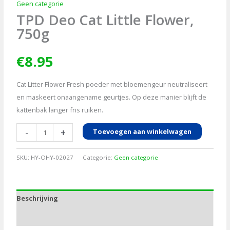
Geen categorie
TPD Deo Cat Little Flower,
750g
€
8.95
Cat Litter Flower Fresh poeder met bloemengeur neutraliseert
en maskeert onaangename geurtjes. Op deze manier blijft de
kattenbak langer fris ruiken.
TPD
-
+
Toevoegen aan winkelwagen
Deo
Cat
SKU:
HY-OHY-02027
Categorie:
Geen categorie
Little
Flower,
750g
Beschrijving
aantal
Aanvullende informatie