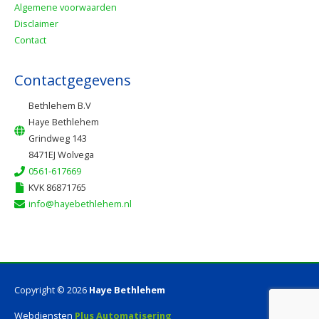
Algemene voorwaarden
Disclaimer
Contact
Contactgegevens
Bethlehem B.V
Haye Bethlehem
Grindweg 143
8471EJ Wolvega
0561-617669
KVK 86871765
info@hayebethlehem.nl
Copyright © 2026
Haye Bethlehem
Webdiensten
Plus Automatisering