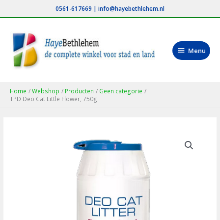
Ga
0561-617669
|
info@hayebethlehem.nl
naar
de
inhoud
Menu
Menu
Home
Webshop
Producten
Geen categorie
TPD Deo Cat Little Flower, 750g