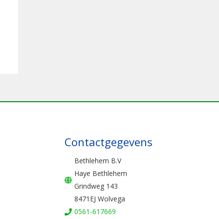
Contactgegevens
Bethlehem B.V
Haye Bethlehem
Grindweg 143
8471EJ Wolvega
0561-617669