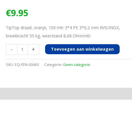
€
9.95
TipTop draad, oranje, 100 mtr 3*4 PE 3*0,2 mm RVS/INOX,
breekkracht 55 kg, weerstand 8,68 Ohm/mtr.
TIPTOP
-
+
Toevoegen aan winkelwagen
DRAAD,
ORANJE,
SKU:
EQ-FEN-00463
Categorie:
Geen categorie
100M,
3*4
PE
3*0,2
aantal