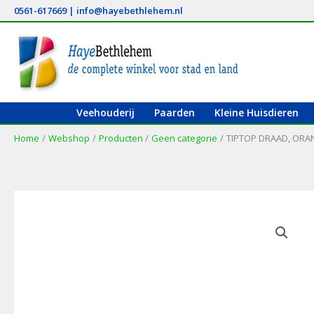
Ga
0561-617669
|
info@hayebethlehem.nl
naar
de
inhoud
Veehouderij
Paarden
Kleine Huisdieren
Home
Webshop
Producten
Geen categorie
TIPTOP DRAAD, ORANJ