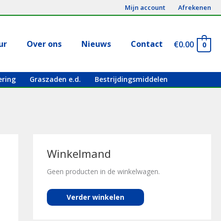
Mijn account
Afrekenen
ur
Over ons
Nieuws
Contact
€
0.00
0
ering
Graszaden e.d.
Bestrijdingsmiddelen
Winkelmand
Geen producten in de winkelwagen.
Verder winkelen