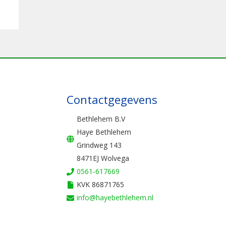
Contactgegevens
Bethlehem B.V
Haye Bethlehem
Grindweg 143
8471EJ Wolvega
0561-617669
KVK 86871765
info@hayebethlehem.nl