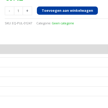
TANDRING
-
+
Toevoegen aan winkelwagen
ZUIGERPLAAT
aantal
SKU:
EQ-PUL-01247
Categorie:
Geen categorie