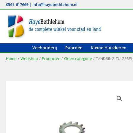
Ga
0561-617669
|
info@hayebethlehem.nl
naar
de
inhoud
Veehouderij
Paarden
Kleine Huisdieren
Home
Webshop
Producten
Geen categorie
TANDRING ZUIGERP