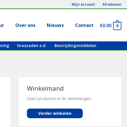
Mijn account
Afrekenen
ur
Over ons
Nieuws
Contact
€
0.00
0
ering
Graszaden e.d.
Bestrijdingsmiddelen
Winkelmand
Geen producten in de winkelwagen.
Verder winkelen