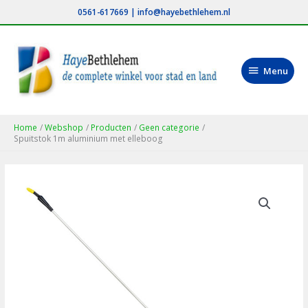
Ga
0561-617669
|
info@hayebethlehem.nl
naar
de
inhoud
Menu
Menu
Home
Webshop
Producten
Geen categorie
Spuitstok 1m aluminium met elleboog