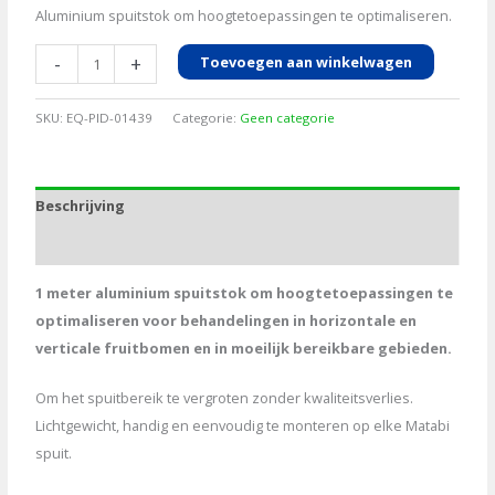
Aluminium spuitstok om hoogtetoepassingen te optimaliseren.
Spuitstok
-
+
Toevoegen aan winkelwagen
1m
aluminium
SKU:
EQ-PID-01439
Categorie:
Geen categorie
met
elleboog
aantal
Beschrijving
Aanvullende informatie
1 meter aluminium spuitstok om hoogtetoepassingen te
optimaliseren voor behandelingen in horizontale en
verticale fruitbomen en in moeilijk bereikbare gebieden.
Om het spuitbereik te vergroten zonder kwaliteitsverlies.
Lichtgewicht, handig en eenvoudig te monteren op elke Matabi
spuit.