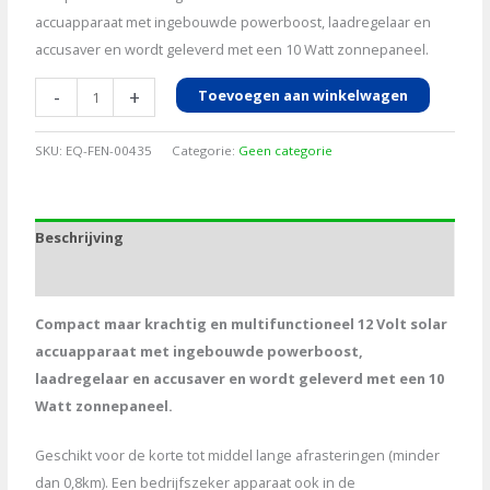
accuapparaat met ingebouwde powerboost, laadregelaar en
accusaver en wordt geleverd met een 10 Watt zonnepaneel.
Solarset
-
+
Toevoegen aan winkelwagen
HS75
+
SKU:
EQ-FEN-00435
Categorie:
Geen categorie
10
watt
zonnepaneel
Beschrijving
aantal
Aanvullende informatie
Compact maar krachtig en multifunctioneel 12 Volt solar
accuapparaat met ingebouwde powerboost,
laadregelaar en accusaver en wordt geleverd met een 10
Watt zonnepaneel.
Geschikt voor de korte tot middel lange afrasteringen (minder
dan 0,8km). Een bedrijfszeker apparaat ook in de