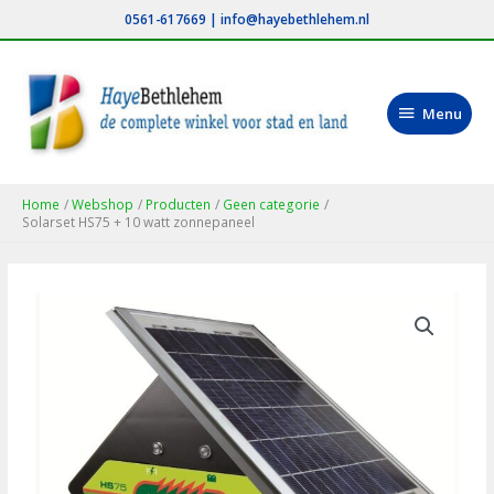
Ga
0561-617669
|
info@hayebethlehem.nl
naar
de
inhoud
Menu
Menu
Home
Webshop
Producten
Geen categorie
Solarset HS75 + 10 watt zonnepaneel