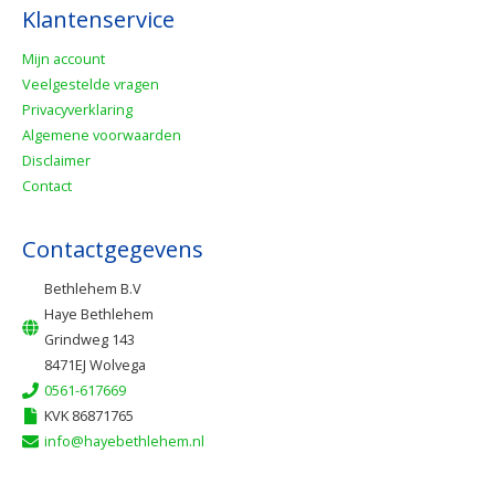
Klantenservice
Mijn account
Veelgestelde vragen
Privacyverklaring
Algemene voorwaarden
Disclaimer
Contact
Contactgegevens
Bethlehem B.V
Haye Bethlehem
Grindweg 143
8471EJ Wolvega
0561-617669
KVK 86871765
info@hayebethlehem.nl