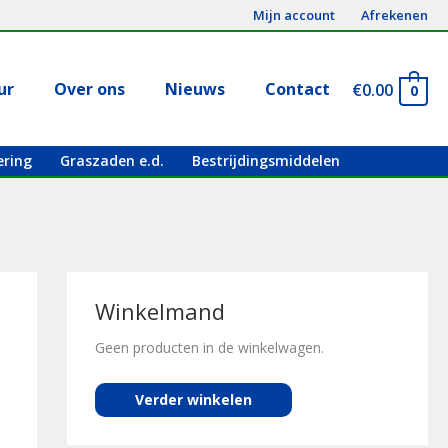
Mijn account
Afrekenen
ur
Over ons
Nieuws
Contact
€
0.00
0
ering
Graszaden e.d.
Bestrijdingsmiddelen
Winkelmand
Geen producten in de winkelwagen.
Verder winkelen