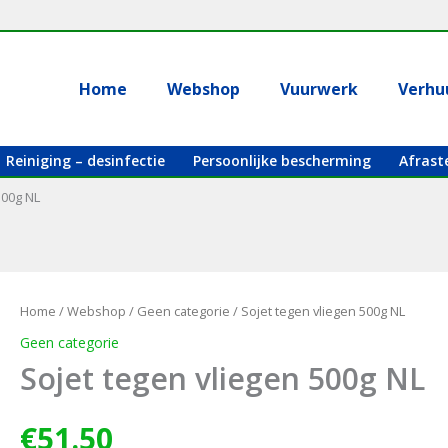
Home
Webshop
Vuurwerk
Verhu
Reiniging – desinfectie
Persoonlijke bescherming
Afrast
500g NL
Home
/
Webshop
/
Geen categorie
/ Sojet tegen vliegen 500g NL
Geen categorie
Sojet tegen vliegen 500g NL
€
51.50