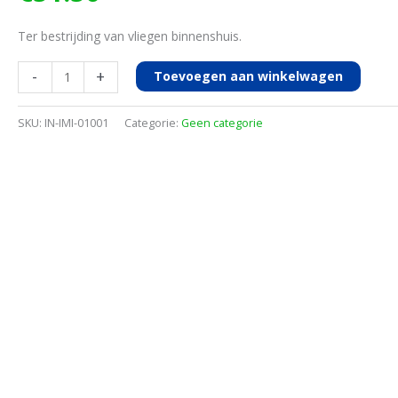
Ter bestrijding van vliegen binnenshuis.
Sojet
-
+
Toevoegen aan winkelwagen
tegen
vliegen
SKU:
IN-IMI-01001
Categorie:
Geen categorie
500g
NL
aantal