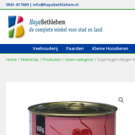
Ga
0561-617669
|
info@hayebethlehem.nl
naar
de
inhoud
Veehouderij
Paarden
Kleine Huisdieren
Home
Webshop
Producten
Geen categorie
Sojet tegen vliegen 