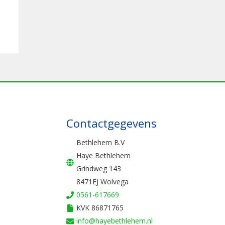
Contactgegevens
Bethlehem B.V
Haye Bethlehem
Grindweg 143
8471EJ Wolvega
0561-617669
KVK 86871765
info@hayebethlehem.nl