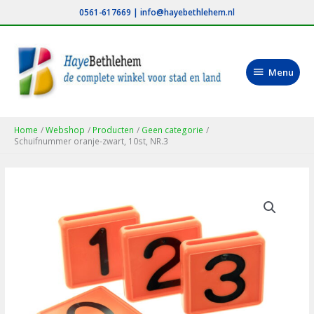
Ga
0561-617669
|
info@hayebethlehem.nl
naar
de
inhoud
Menu
Menu
Home
Webshop
Producten
Geen categorie
Schuifnummer oranje-zwart, 10st, NR.3