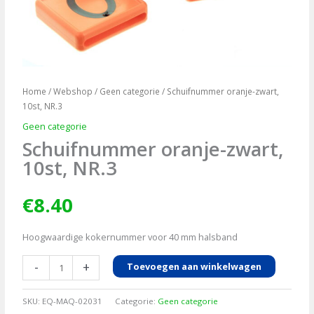
Home
/
Webshop
/
Geen categorie
/ Schuifnummer oranje-zwart,
10st, NR.3
Geen categorie
Schuifnummer oranje-zwart,
10st, NR.3
€
8.40
Hoogwaardige kokernummer voor 40 mm halsband
Schuifnummer
-
+
Toevoegen aan winkelwagen
oranje-
zwart,
SKU:
EQ-MAQ-02031
Categorie:
Geen categorie
10st,