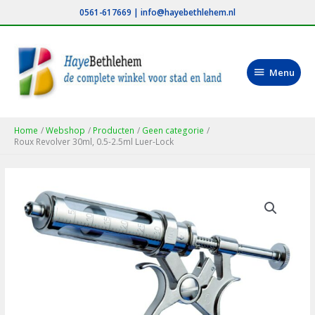
Ga
0561-617669
|
info@hayebethlehem.nl
naar
de
inhoud
Menu
Menu
Home
Webshop
Producten
Geen categorie
Roux Revolver 30ml, 0.5-2.5ml Luer-Lock