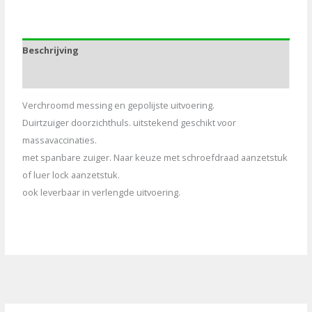
0.5-
2.5ml
Luer-
Beschrijving
Lock
aantal
Aanvullende informatie
Verchroomd messing en gepolijste uitvoering.
Duirtzuiger doorzichthuls. uitstekend geschikt voor
massavaccinaties.
met spanbare zuiger. Naar keuze met schroefdraad aanzetstuk
of luer lock aanzetstuk.
ook leverbaar in verlengde uitvoering.