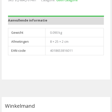
SKU:
EQ-MAQ-01461
Categorie:
Geen categorie
50
aantal
Aanvullende informatie
Gewicht
0.090 kg
Afmetingen
8 × 25 × 2 cm
EAN-code
4018653816011
Winkelmand