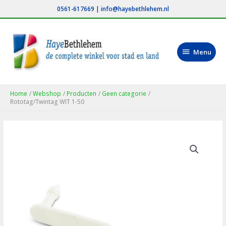
Ga
0561-617669
|
info@hayebethlehem.nl
naar
de
inhoud
Menu
Menu
Home
Webshop
Producten
Geen categorie
Rototag/Twintag WIT 1-50