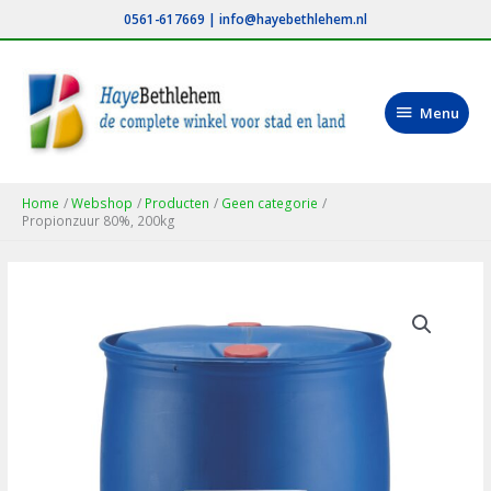
Ga
0561-617669
|
info@hayebethlehem.nl
naar
de
inhoud
Menu
Menu
Home
Webshop
Producten
Geen categorie
Propionzuur 80%, 200kg