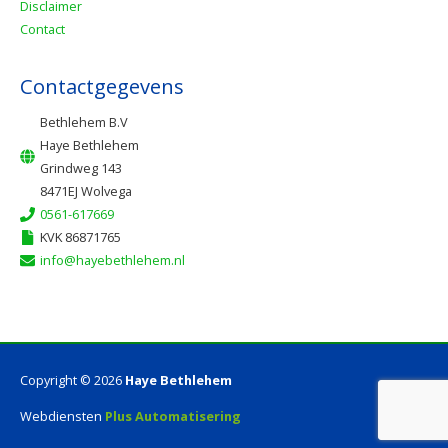
Disclaimer
Contact
Contactgegevens
Bethlehem B.V
Haye Bethlehem
Grindweg 143
8471EJ Wolvega
0561-617669
KVK 86871765
info@hayebethlehem.nl
Copyright © 2026
Haye Bethlehem
Webdiensten
Plus Automatisering