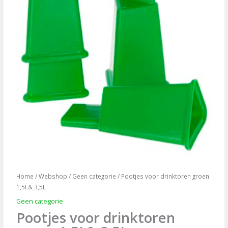
Home
/
Webshop
/
Geen categorie
/ Pootjes voor drinktoren groen
1,5L& 3,5L
Geen categorie
Pootjes voor drinktoren