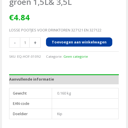
groen 1,5L& 3,5L
€
4.84
LOSSE POOTJES VOOR DRINKTOREN 327121 EN 327122
Pootjes
-
+
Toevoegen aan winkelwagen
voor
drinktoren
SKU:
EQ-HOF-01092
Categorie:
Geen categorie
groen
1,5L&
3,5L
Aanvullende informatie
aantal
Gewicht
0.160 kg
EAN-code
Doeldier
Kip