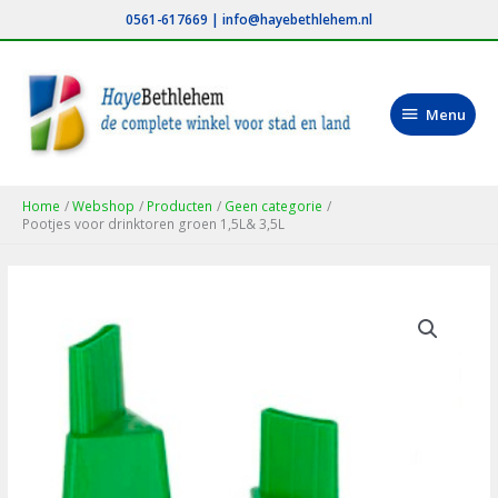
Ga
0561-617669
|
info@hayebethlehem.nl
naar
de
inhoud
Menu
Menu
Home
Webshop
Producten
Geen categorie
Pootjes voor drinktoren groen 1,5L& 3,5L