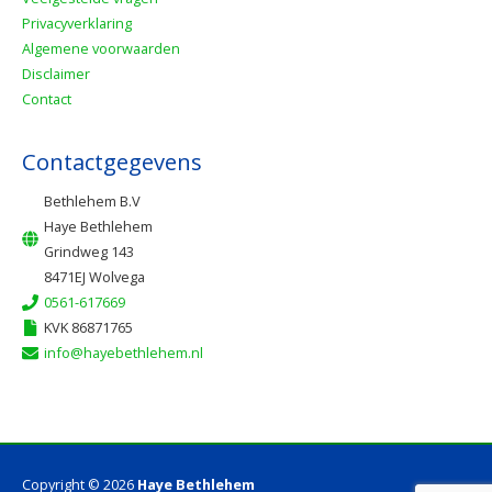
Privacyverklaring
Algemene voorwaarden
Disclaimer
Contact
Contactgegevens
Bethlehem B.V
Haye Bethlehem
Grindweg 143
8471EJ Wolvega
0561-617669
KVK 86871765
info@hayebethlehem.nl
Copyright © 2026
Haye Bethlehem