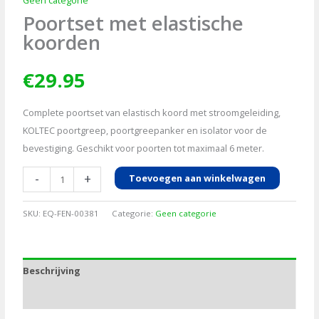
Poortset met elastische
koorden
€
29.95
Complete poortset van elastisch koord met stroomgeleiding,
KOLTEC poortgreep, poortgreepanker en isolator voor de
bevestiging. Geschikt voor poorten tot maximaal 6 meter.
Poortset
-
+
Toevoegen aan winkelwagen
met
elastische
SKU:
EQ-FEN-00381
Categorie:
Geen categorie
koorden
aantal
Beschrijving
Aanvullende informatie