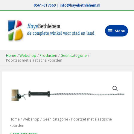
Ga
0561-617669
|
info@hayebethlehem.nl
naar
de
inhoud
Menu
Menu
Home
Webshop
Producten
Geen categorie
Poortset met elastische koorden
Home
/
Webshop
/
Geen categorie
/ Poortset met elastische
koorden
Geen categorie