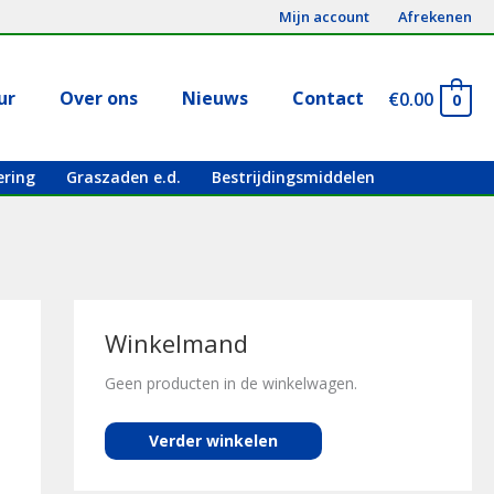
Mijn account
Afrekenen
ur
Over ons
Nieuws
Contact
€
0.00
0
ering
Graszaden e.d.
Bestrijdingsmiddelen
Winkelmand
Geen producten in de winkelwagen.
Verder winkelen