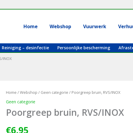
Home
Webshop
Vuurwerk
Verhu
Reiniging – desinfectie
Persoonlijke bescherming
Afrast
VS/INOX
Home
/
Webshop
/
Geen categorie
/ Poorgreep bruin, RVS/INOX
Geen categorie
Poorgreep bruin, RVS/INOX
€
6.95