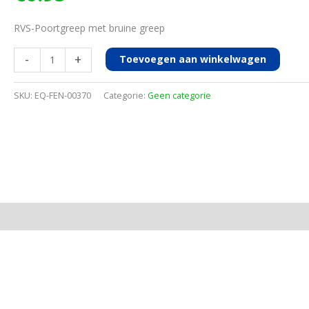
RVS-Poortgreep met bruine greep
Poorgreep
-
+
Toevoegen aan winkelwagen
bruin,
RVS/INOX
SKU:
EQ-FEN-00370
Categorie:
Geen categorie
aantal