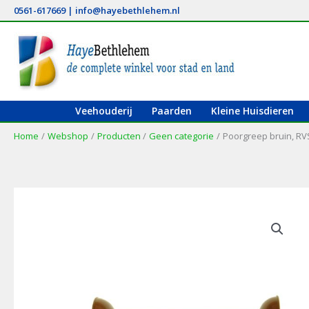
Ga
0561-617669
|
info@hayebethlehem.nl
naar
de
inhoud
Veehouderij
Paarden
Kleine Huisdieren
Home
Webshop
Producten
Geen categorie
Poorgreep bruin, R