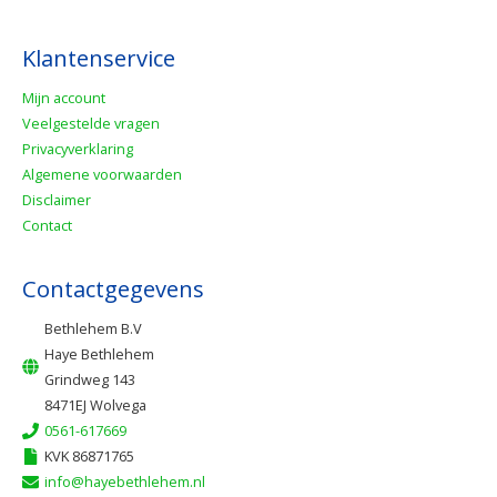
Klantenservice
Mijn account
Veelgestelde vragen
Privacyverklaring
Algemene voorwaarden
Disclaimer
Contact
Contactgegevens
Bethlehem B.V
Haye Bethlehem
Grindweg 143
8471EJ Wolvega
0561-617669
KVK 86871765
info@hayebethlehem.nl