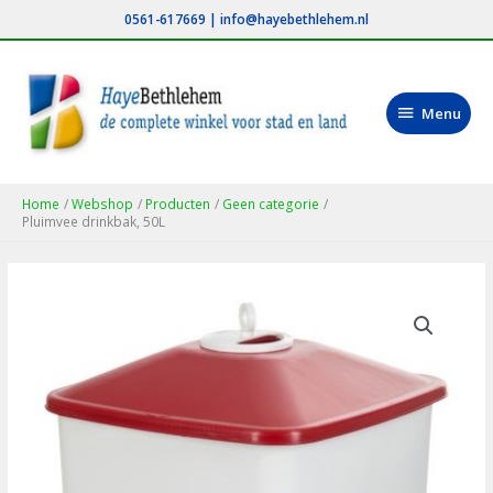
Ga
0561-617669
|
info@hayebethlehem.nl
naar
de
inhoud
Menu
Menu
Home
Webshop
Producten
Geen categorie
Pluimvee drinkbak, 50L