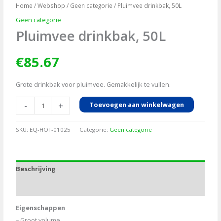
Home
/
Webshop
/
Geen categorie
/ Pluimvee drinkbak, 50L
Geen categorie
Pluimvee drinkbak, 50L
€
85.67
Grote drinkbak voor pluimvee. Gemakkelijk te vullen.
Pluimvee
-
+
Toevoegen aan winkelwagen
drinkbak,
50L
SKU:
EQ-HOF-01025
Categorie:
Geen categorie
aantal
Beschrijving
Aanvullende informatie
Eigenschappen
– Groot volume