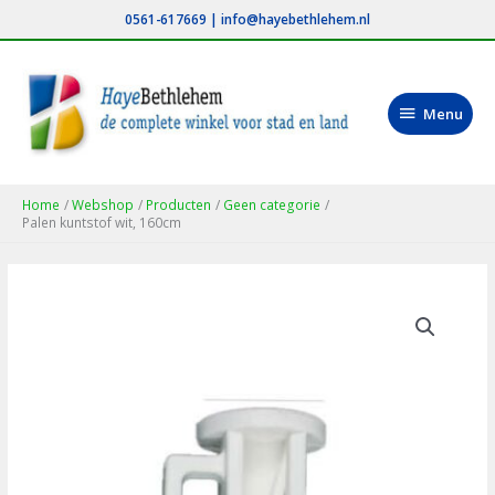
Ga
0561-617669
|
info@hayebethlehem.nl
naar
de
inhoud
Menu
Menu
Home
Webshop
Producten
Geen categorie
Palen kuntstof wit, 160cm