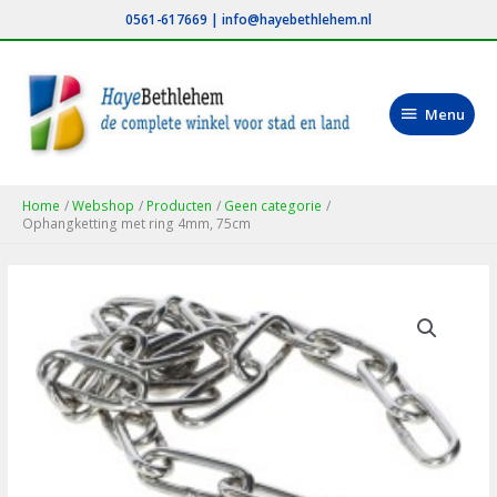
Ga
0561-617669
|
info@hayebethlehem.nl
naar
de
inhoud
Menu
Menu
Home
Webshop
Producten
Geen categorie
Ophangketting met ring 4mm, 75cm