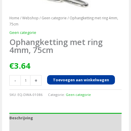
Home
/
Webshop
/
Geen categorie
/ Ophangketting met ring 4mm,
75cm
Geen categorie
Ophangketting met ring
4mm, 75cm
€
3.64
Ophangketting
-
+
Toevoegen aan winkelwagen
met
ring
SKU:
EQ-DWA-01086
Categorie:
Geen categorie
4mm,
75cm
aantal
Beschrijving
Aanvullende informatie