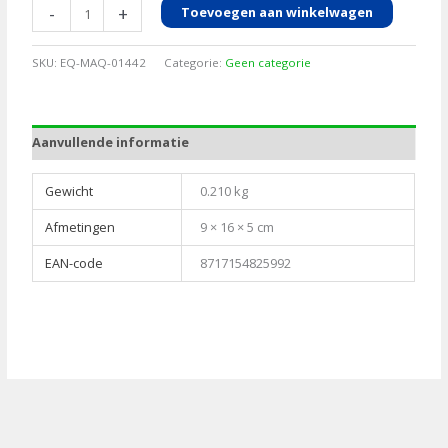
Nekplaatje
-
+
Toevoegen aan winkelwagen
wit
serie,
SKU:
EQ-MAQ-01442
Categorie:
Geen categorie
76
-
100
Aanvullende informatie
aantal
Gewicht
0.210 kg
Afmetingen
9 × 16 × 5 cm
EAN-code
8717154825992