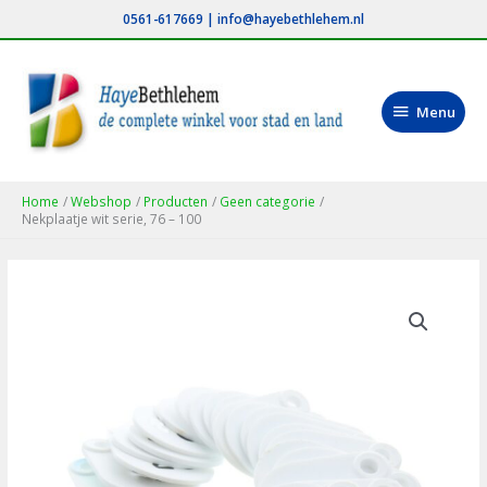
Ga
0561-617669
|
info@hayebethlehem.nl
naar
de
inhoud
Menu
Menu
Home
Webshop
Producten
Geen categorie
Nekplaatje wit serie, 76 – 100