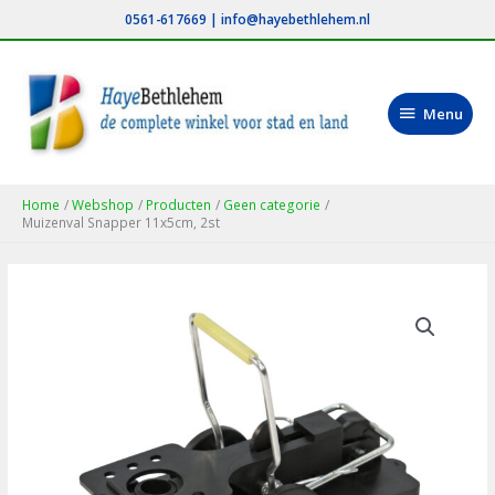
Ga
0561-617669
|
info@hayebethlehem.nl
naar
de
inhoud
Menu
Menu
Home
Webshop
Producten
Geen categorie
Muizenval Snapper 11x5cm, 2st