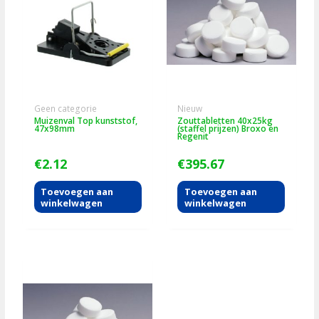
Geen categorie
Nieuw
Muizenval Top kunststof,
Zouttabletten 40x25kg
47x98mm
(staffel prijzen) Broxo en
Regenit
€
2.12
€
395.67
Toevoegen aan
Toevoegen aan
winkelwagen
winkelwagen