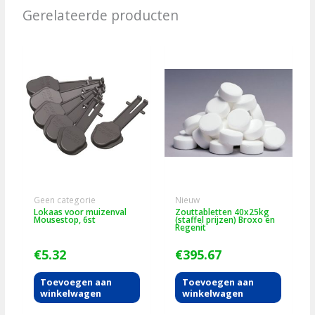
Gerelateerde producten
Geen categorie
Nieuw
Lokaas voor muizenval
Zouttabletten 40x25kg
Mousestop, 6st
(staffel prijzen) Broxo en
Regenit
€
5.32
€
395.67
Toevoegen aan
Toevoegen aan
winkelwagen
winkelwagen