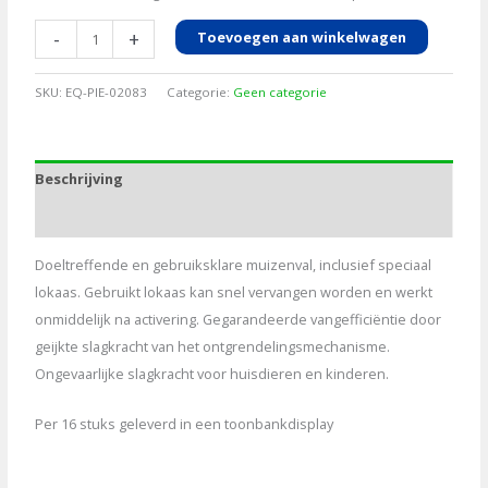
Muizenval
-
+
Toevoegen aan winkelwagen
Mousestop
met
SKU:
EQ-PIE-02083
Categorie:
Geen categorie
lokaas,
2st
aantal
Beschrijving
Aanvullende informatie
Doeltreffende en gebruiksklare muizenval, inclusief speciaal
lokaas. Gebruikt lokaas kan snel vervangen worden en werkt
onmiddelijk na activering. Gegarandeerde vangefficiëntie door
geijkte slagkracht van het ontgrendelingsmechanisme.
Ongevaarlijke slagkracht voor huisdieren en kinderen.
Per 16 stuks geleverd in een toonbankdisplay