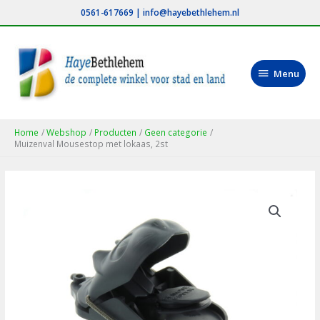
Ga
0561-617669
|
info@hayebethlehem.nl
naar
de
inhoud
Menu
Menu
Home
Webshop
Producten
Geen categorie
Muizenval Mousestop met lokaas, 2st