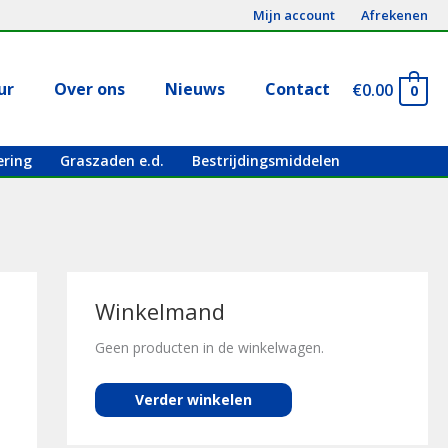
Mijn account
Afrekenen
ur
Over ons
Nieuws
Contact
€
0.00
0
ering
Graszaden e.d.
Bestrijdingsmiddelen
Winkelmand
Geen producten in de winkelwagen.
Verder winkelen