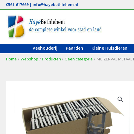
Ga
0561-617669
|
info@hayebethlehem.nl
naar
de
inhoud
Veehouderij
Paarden
Kleine Huisdieren
Home
Webshop
Producten
Geen categorie
MUIZENVAL METAAL F