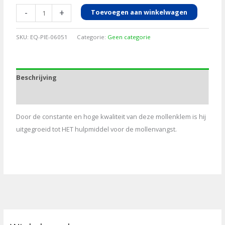
Mollenklem
-
+
Toevoegen aan winkelwagen
Talpex
aantal
SKU:
EQ-PIE-06051
Categorie:
Geen categorie
Beschrijving
Aanvullende informatie
Door de constante en hoge kwaliteit van deze mollenklem is hij
uitgegroeid tot HET hulpmiddel voor de mollenvangst.