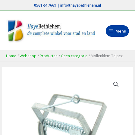
Ga
0561-617669
|
info@hayebethlehem.nl
naar
de
inhoud
Menu
Menu
Home
Webshop
Producten
Geen categorie
Mollenklem Talpex