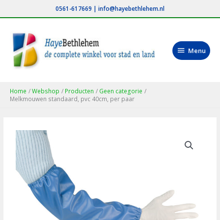
Ga
0561-617669
|
info@hayebethlehem.nl
naar
de
inhoud
Menu
Menu
Home
Webshop
Producten
Geen categorie
Melkmouwen standaard, pvc 40cm, per paar