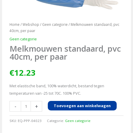
Home
/
Webshop
/
Geen categorie
/ Melkmouwen standaard, pvc
40cm, per paar
Geen categorie
Melkmouwen standaard, pvc
40cm, per paar
€
12.23
Met elastische band, 100% waterdicht, bestand tegen
temperaturen van -25 tot 70C. 100% PVC.
Melkmouwen
-
+
Toevoegen aan winkelwagen
standaard,
pvc
SKU:
EQ-PPP-04023
Categorie:
Geen categorie
40cm,
per