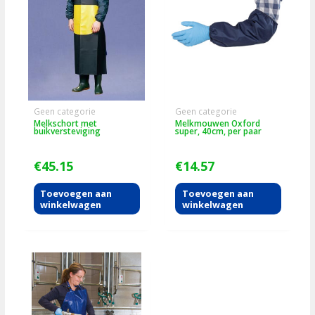
Geen categorie
Geen categorie
Melkschort met
Melkmouwen Oxford
buikversteviging
super, 40cm, per paar
€
45.15
€
14.57
Toevoegen aan
Toevoegen aan
winkelwagen
winkelwagen