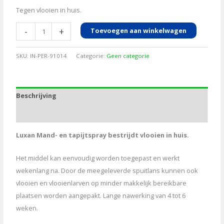
Tegen vlooien in huis.
Mand-
-
+
Toevoegen aan winkelwagen
en
tapijtspray
SKU:
IN-PER-91014
Categorie:
Geen categorie
Luxan,
400ml
aantal
Beschrijving
Aanvullende informatie
Luxan Mand- en tapijtspray bestrijdt vlooien in huis.
Het middel kan eenvoudig worden toegepast en werkt
wekenlang na. Door de meegeleverde spuitlans kunnen ook
vlooien en vlooienlarven op minder makkelijk bereikbare
plaatsen worden aangepakt. Lange nawerking van 4 tot 6
weken.