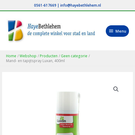
Ga
0561-617669
|
info@hayebethlehem.nl
naar
de
inhoud
Menu
Menu
Home
Webshop
Producten
Geen categorie
Mand- en tapijtspray Luxan, 400ml