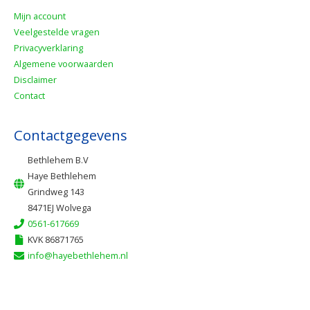
Mijn account
Veelgestelde vragen
Privacyverklaring
Algemene voorwaarden
Disclaimer
Contact
Contactgegevens
Bethlehem B.V
Haye Bethlehem
Grindweg 143
8471EJ Wolvega
0561-617669
KVK 86871765
info@hayebethlehem.nl