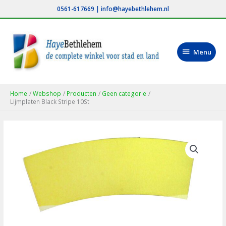
Ga
0561-617669
|
info@hayebethlehem.nl
naar
de
inhoud
Menu
Menu
Home
Webshop
Producten
Geen categorie
Lijmplaten Black Stripe 10St