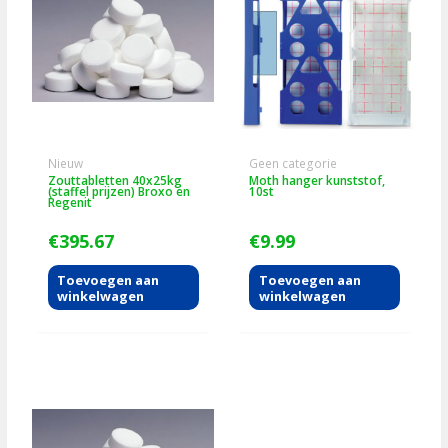
Nieuw
Geen categorie
Zouttabletten 40x25kg
Moth hanger kunststof,
(staffel prijzen) Broxo en
10st
Regenit
€
395.67
€
9.99
Toevoegen aan
Toevoegen aan
winkelwagen
winkelwagen