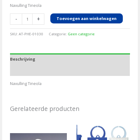
Navulling Tineola
Lijmplaatjes
-
+
Toevoegen aan winkelwagen
Tineola(kleermotten)
aantal
SKU:
AT-PHE-01030
Categorie:
Geen categorie
Beschrijving
Aanvullende informatie
Navulling Tineola
Gerelateerde producten