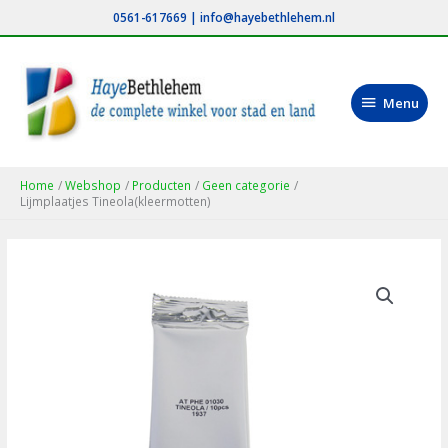
Ga
0561-617669
|
info@hayebethlehem.nl
naar
de
inhoud
Menu
Menu
Home
Webshop
Producten
Geen categorie
Lijmplaatjes Tineola(kleermotten)