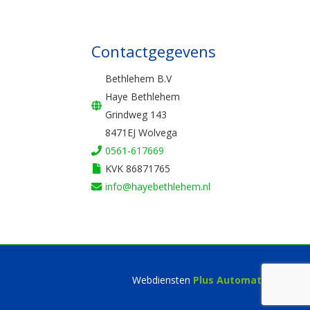
Contactgegevens
Bethlehem B.V
Haye Bethlehem
Grindweg 143
8471EJ Wolvega
0561-617669
KVK 86871765
info@hayebethlehem.nl
Webdiensten
Plus Automatisering