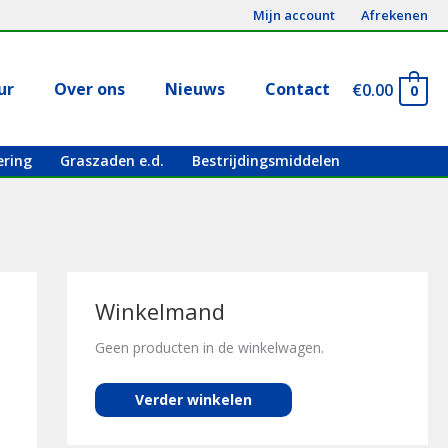
Mijn account
Afrekenen
ur
Over ons
Nieuws
Contact
€
0.00
0
ering
Graszaden e.d.
Bestrijdingsmiddelen
Winkelmand
Geen producten in de winkelwagen.
Verder winkelen