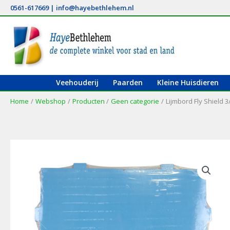
Ga
0561-617669
|
info@hayebethlehem.nl
naar
de
inhoud
Veehouderij
Paarden
Kleine Huisdieren
Home
Webshop
Producten
Geen categorie
Lijmbord Fly Shield 3/