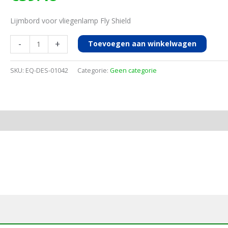
Lijmbord voor vliegenlamp Fly Shield
Lijmbord
-
+
Toevoegen aan winkelwagen
Fly
Shield
SKU:
EQ-DES-01042
Categorie:
Geen categorie
3/4,
6st
aantal