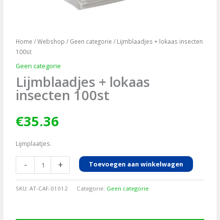
Home
/
Webshop
/
Geen categorie
/ Lijmblaadjes + lokaas insecten
100st
Geen categorie
Lijmblaadjes + lokaas
insecten 100st
€
35.36
Lijmplaatjes.
Lijmblaadjes
-
+
Toevoegen aan winkelwagen
+
lokaas
SKU:
AT-CAF-01012
Categorie:
Geen categorie
insecten
100st
aantal