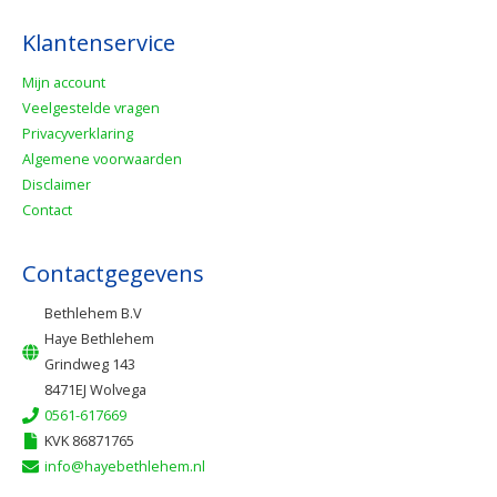
Klantenservice
Mijn account
Veelgestelde vragen
Privacyverklaring
Algemene voorwaarden
Disclaimer
Contact
Contactgegevens
Bethlehem B.V
Haye Bethlehem
Grindweg 143
8471EJ Wolvega
0561-617669
KVK 86871765
info@hayebethlehem.nl