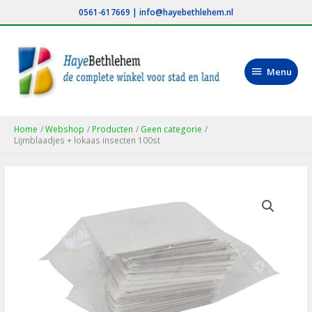
Ga
0561-617669
|
info@hayebethlehem.nl
naar
de
inhoud
Menu
Menu
Home
Webshop
Producten
Geen categorie
Lijmblaadjes + lokaas insecten 100st