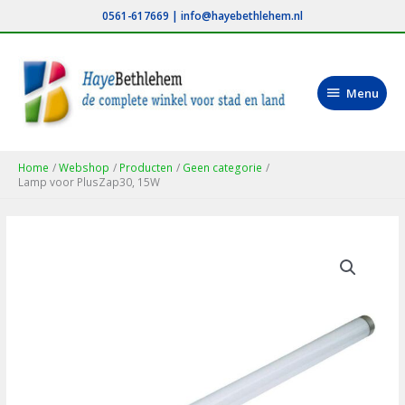
Ga
0561-617669
|
info@hayebethlehem.nl
naar
de
inhoud
Menu
Menu
Home
Webshop
Producten
Geen categorie
Lamp voor PlusZap30, 15W