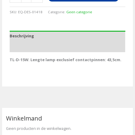
voor
PlusZap30,
SKU:
EQ-DES-01418
Categorie:
Geen categorie
15W
aantal
Beschrijving
Aanvullende informatie
TL-D-15W. Lengte lamp exclusief contactpinnen: 43,5cm.
Winkelmand
Geen producten in de winkelwagen.