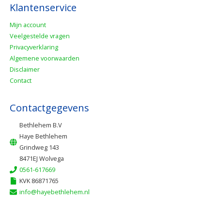
Klantenservice
Mijn account
Veelgestelde vragen
Privacyverklaring
Algemene voorwaarden
Disclaimer
Contact
Contactgegevens
Bethlehem B.V
Haye Bethlehem
Grindweg 143
8471EJ Wolvega
0561-617669
KVK 86871765
info@hayebethlehem.nl