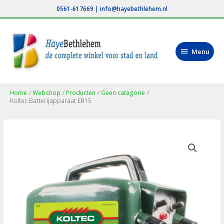
Ga
0561-617669
|
info@hayebethlehem.nl
naar
de
inhoud
Menu
Menu
Home
Webshop
Producten
Geen categorie
Koltec Batterijapparaat EB15