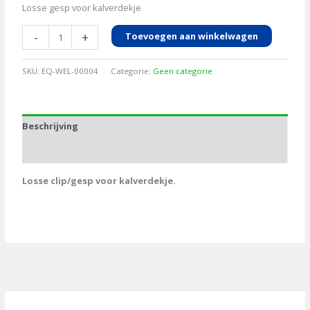
Losse gesp voor kalverdekje
Kalverdekje
-
+
Toevoegen aan winkelwagen
losse
clip/gesp
SKU:
EQ-WEL-00004
Categorie:
Geen categorie
aantal
Beschrijving
Aanvullende informatie
Losse clip/gesp voor kalverdekje.