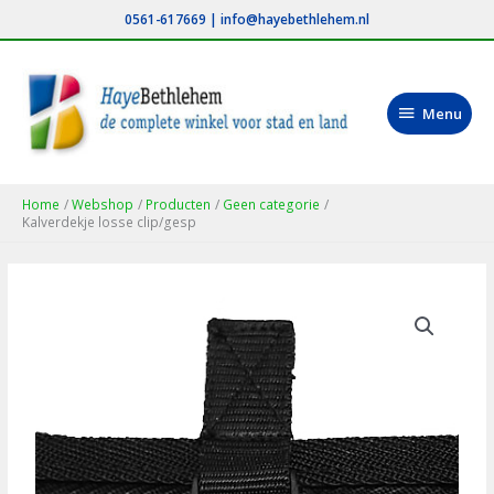
Ga
0561-617669
|
info@hayebethlehem.nl
naar
de
inhoud
Menu
Menu
Home
Webshop
Producten
Geen categorie
Kalverdekje losse clip/gesp