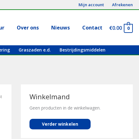
Mijn account
Afrekenen
ur
Over ons
Nieuws
Contact
€
0.00
0
ering
Graszaden e.d.
Bestrijdingsmiddelen
Winkelmand
st
Geen producten in de winkelwagen.
Verder winkelen