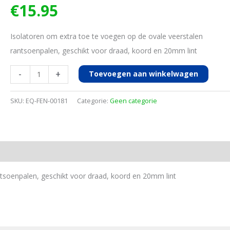
€
15.95
Isolatoren om extra toe te voegen op de ovale veerstalen
rantsoenpalen, geschikt voor draad, koord en 20mm lint
Isolatoren
-
+
Toevoegen aan winkelwagen
v
lint
SKU:
EQ-FEN-00181
Categorie:
Geen categorie
en
ovale
palen,
25st
aantal
ntsoenpalen, geschikt voor draad, koord en 20mm lint