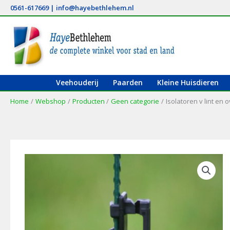
Ga
0561-617669
|
info@hayebethlehem.nl
naar
de
inhoud
Veehouderij
Paarden
Kleine Huisdieren
Home
Webshop
Producten
Geen categorie
Isolatoren v lint en 