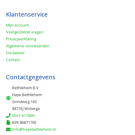
Klantenservice
Mijn account
Veelgestelde vragen
Privacyverklaring
Algemene voorwaarden
Disclaimer
Contact
Contactgegevens
Bethlehem B.V
Haye Bethlehem
Grindweg 143
8471EJ Wolvega
0561-617669
KVK 86871765
info@hayebethlehem.nl