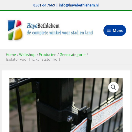
Ga
0561-617669
|
info@hayebethlehem.nl
naar
de
inhoud
Menu
Menu
Home
Webshop
Producten
Geen categorie
Isolator voor lint, kunststof, kort