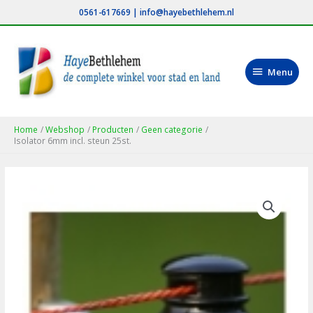
Ga
0561-617669
|
info@hayebethlehem.nl
naar
de
inhoud
Menu
Menu
Home
Webshop
Producten
Geen categorie
Isolator 6mm incl. steun 25st.