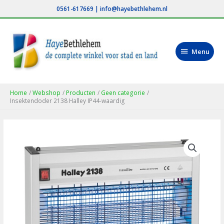
Ga
0561-617669
|
info@hayebethlehem.nl
naar
de
inhoud
Menu
Menu
Home
Webshop
Producten
Geen categorie
Insektendoder 2138 Halley IP44-waardig