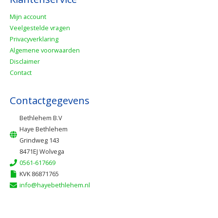
Mijn account
Veelgestelde vragen
Privacyverklaring
Algemene voorwaarden
Disclaimer
Contact
Contactgegevens
Bethlehem B.V
Haye Bethlehem
Grindweg 143
8471EJ Wolvega
0561-617669
KVK 86871765
info@hayebethlehem.nl