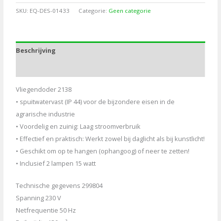
Halley
SKU:
EQ-DES-01433
Categorie:
Geen categorie
IP44-
waardig
aantal
Beschrijving
Aanvullende informatie
Vliegendoder 2138
• spuitwatervast (IP 44) voor de bijzondere eisen in de
agrarische industrie
• Voordelig en zuinig: Laag stroomverbruik
• Effectief en praktisch: Werkt zowel bij daglicht als bij kunstlicht!
• Geschikt om op te hangen (ophangoog) of neer te zetten!
• Inclusief 2 lampen 15 watt
Technische gegevens 299804
Spanning 230 V
Netfrequentie 50 Hz