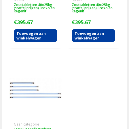
Zouttabletten 40x25kg
Zouttabletten 40x25kg
(staffel prijzen) Broxo en
(staffel prijzen) Broxo en
Regenit
Regenit
€
395.67
€
395.67
Toevoegen aan
Toevoegen aan
winkelwagen
winkelwagen
Geen categorie
Lamp voor vliegenkast