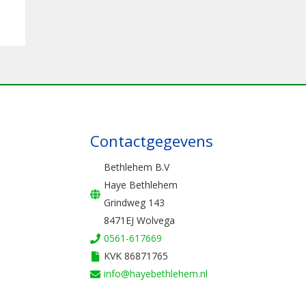
Contactgegevens
Bethlehem B.V
Haye Bethlehem
Grindweg 143
8471EJ Wolvega
0561-617669
KVK 86871765
info@hayebethlehem.nl