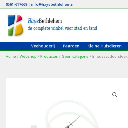
Ga
0561-617669
|
info@hayebethlehem.nl
naar
de
inhoud
Veehouderij
Paarden
Kleine Huisdieren
Home
Webshop
Producten
Geen categorie
Infuusset doorsteek