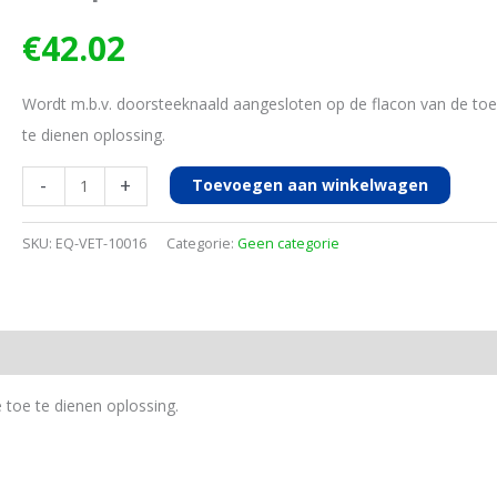
€
42.02
Wordt m.b.v. doorsteeknaald aangesloten op de flacon van de toe
te dienen oplossing.
Infuusset
-
+
Toevoegen aan winkelwagen
doorsteek,
metaal
SKU:
EQ-VET-10016
Categorie:
Geen categorie
compleet
aantal
 toe te dienen oplossing.