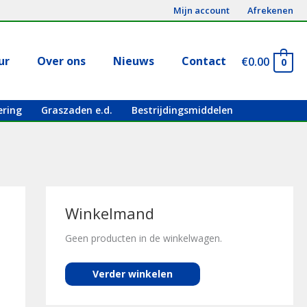
Mijn account
Afrekenen
ur
Over ons
Nieuws
Contact
€
0.00
0
ering
Graszaden e.d.
Bestrijdingsmiddelen
Winkelmand
Geen producten in de winkelwagen.
Verder winkelen