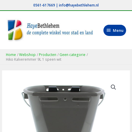
Ga
0561-617669
|
info@hayebethlehem.nl
naar
de
inhoud
Menu
Menu
Home
Webshop
Producten
Geen categorie
Hiko Kalveremmer 9L 1 speen wit