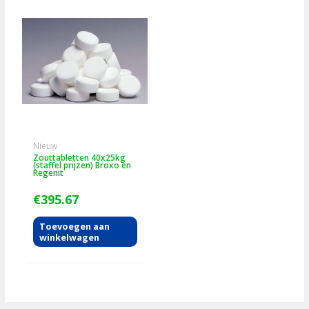
Nieuw
Zouttabletten 40x25kg
(staffel prijzen) Broxo en
Regenit
€
395.67
Toevoegen aan
winkelwagen