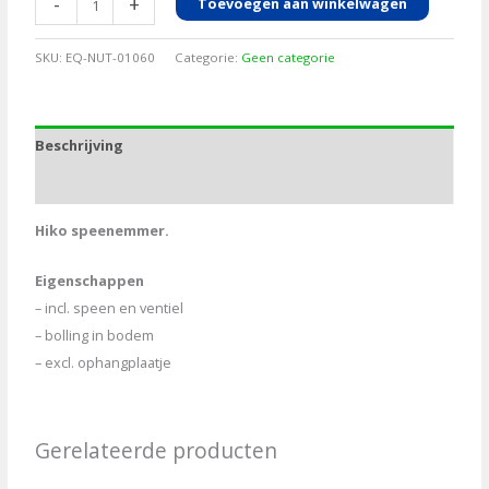
-
+
Toevoegen aan winkelwagen
Kalveremmer
9L
SKU:
EQ-NUT-01060
Categorie:
Geen categorie
1
speen
wit
Beschrijving
aantal
Aanvullende informatie
Hiko speenemmer.
Eigenschappen
– incl. speen en ventiel
– bolling in bodem
– excl. ophangplaatje
Gerelateerde producten