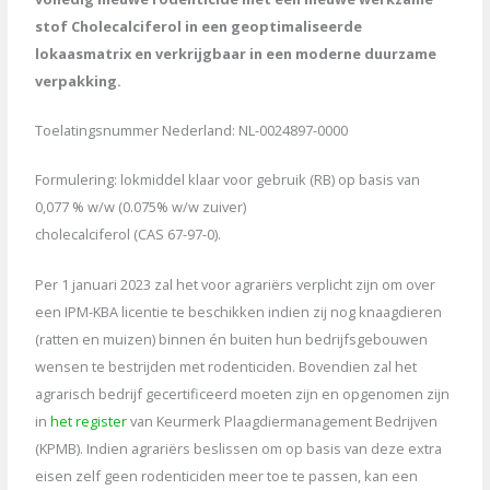
stof Cholecalciferol in een geoptimaliseerde
lokaasmatrix en verkrijgbaar in een moderne duurzame
verpakking.
Toelatingsnummer Nederland: NL-0024897-0000
Formulering: lokmiddel klaar voor gebruik (RB) op basis van
0,077 % w/w (0.075% w/w zuiver)
cholecalciferol (CAS 67-97-0).
Per 1 januari 2023 zal het voor agrariërs verplicht zijn om over
een IPM-KBA licentie te beschikken indien zij nog knaagdieren
(ratten en muizen) binnen én buiten hun bedrijfsgebouwen
wensen te bestrijden met rodenticiden. Bovendien zal het
agrarisch bedrijf gecertificeerd moeten zijn en opgenomen zijn
in
het register
van Keurmerk Plaagdiermanagement Bedrijven
(KPMB). Indien agrariërs beslissen om op basis van deze extra
eisen zelf geen rodenticiden meer toe te passen, kan een