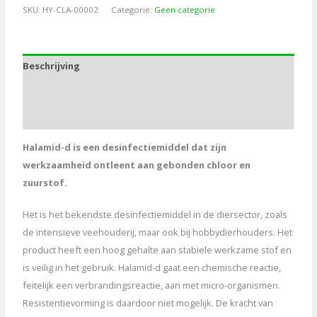
1kg
SKU:
HY-CLA-00002
Categorie:
Geen categorie
aantal
Beschrijving
Aanvullende informatie
Bijlagen
Halamid-d is een desinfectiemiddel dat zijn
werkzaamheid ontleent aan gebonden chloor en
zuurstof.
Het is het bekendste desinfectiemiddel in de diersector, zoals
de intensieve veehouderij, maar ook bij hobbydierhouders. Het
product heeft een hoog gehalte aan stabiele werkzame stof en
is veilig in het gebruik. Halamid-d gaat een chemische reactie,
feitelijk een verbrandingsreactie, aan met micro-organismen.
Resistentievorming is daardoor niet mogelijk. De kracht van