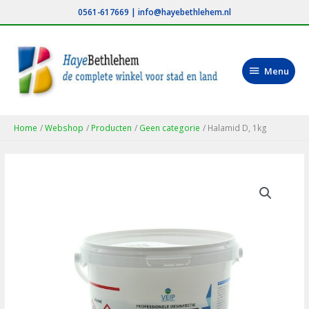
Ga
0561-617669
|
info@hayebethlehem.nl
naar
de
inhoud
Menu
Menu
Home
Webshop
Producten
Geen categorie
Halamid D, 1kg